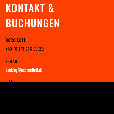
KONTAKT &
BUCHUNGEN
DORO LOTT
+49 (0)173 616 69 20
E-MAIL
booking@michaellott.de
WEB
www.michaellott.de