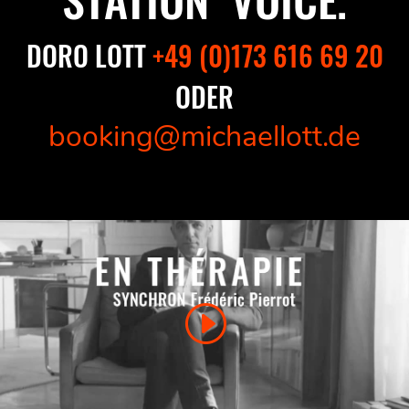
DORO LOTT
+49 (0)173 616 69 20
ODER
booking@michaellott.de